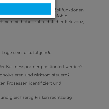
die mit der Umsetzung von Zollfunktionen
risikoorientiert und zukunftsfähig
hmen mit hoher zollrechtlicher Relevanz,
Lage sein, u. a. folgende
er Businesspartner positioniert werden?
h analysieren und wirksam steuern?
en Prozessen identifiziert und
und gleichzeitig Risiken rechtzeitig