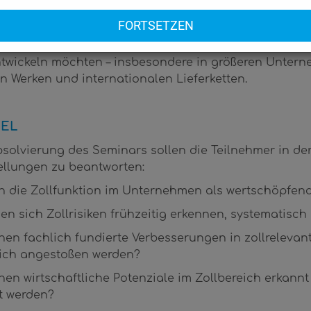
gen.
inar richtet sich an Zoll-Fach- und Führungskräfte, 
trieunternehmen betraut sind und diese strukturiert, 
ntwickeln möchten – insbesondere in größeren Unterne
n Werken und internationalen Lieferketten.
IEL
olvierung des Seminars sollen die Teilnehmer in der 
ellungen zu beantworten:
n die Zollfunktion im Unternehmen als wertschöpfend
en sich Zollrisiken frühzeitig erkennen, systematisc
en fachlich fundierte Verbesserungen in zollrelevant
eich angestoßen werden?
en wirtschaftliche Potenziale im Zollbereich erkannt 
t werden?