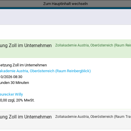
Zum Hauptinhalt wechseln
l im Unternehmen
zung Zoll im Unternehmen
Zollakademie Austria, Oberösterreich (Raum Rei
INAR
SETZUNG ZOLL IM UNT
etzung Zoll im Unternehmen
akademie Austria, Oberösterreich (Raum Reinbergblick)
 längst mehr als eine reine Compliance. In diesem Se
10/2026 08:30
tunden 30 Minuten
Practices zeigen wir, wie die Zollfunktion aktiv zur W
ischen Unternehmenssteuerung beiträgt. Erfahren Sie,
urecker Willy
tisch analysieren, Prozesse und Organisation zukunf
0,00 zzgl, 20% MwSt.
astbare Business Cases umsetzen. Praxisnah beleuchte
nzmanagement, Prüfungen, Stammdaten und das Zusam
zung Zoll im Unternehmen
Zollakademie Austria, Oberösterreich (Raum Tr
em klaren Ziel, die Zollfunktion als wertschöpfenden
nieren. Abgerundet wird das Seminar durch konkret