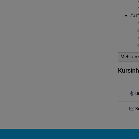
Auf
Mehr anz
Kursinh
U
B