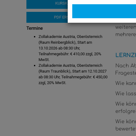
Ihre Fra
KURSKATALOG
Das Sem
PDF ERSTELLEN
in Indus
weitere
Termine
mehrere
Zollakademie Austria, Oberösterreich
(Raum Reinbergblick), Start am
13.10.2026 ab 08:30 Uhr,
Teilnahmegebühr: € 410,00 zzgl, 20%
LERNZ
MwSt.
Zollakademie Austria, Oberösterreich
Nach Abs
(Raum Traunblick), Start am 12.10.2027
Fragest
ab 08:30 Uhr, Teilnahmegebühr: € 450,00
zzgl, 20% MwSt.
Wie kan
Wie lass
Wie könn
erfolgr
Wie könn
bewerte