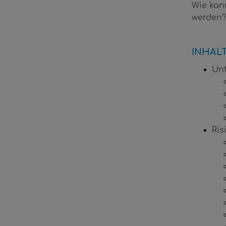
Wie kan
werden
INHAL
Unt
Ris