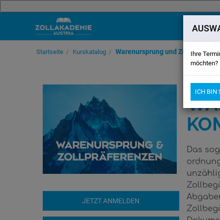
AUSWA
Zum Hauptinhalt wechseln
Warenursprung und Zollpräferen
Startseite
Kurskatalog
Ihre Termi
möchten?
EINZELSEM
ICH BIN
WA
KO
Das sog
ordnung
unzähli
Zollbeg
Abgaben
Zollbeg