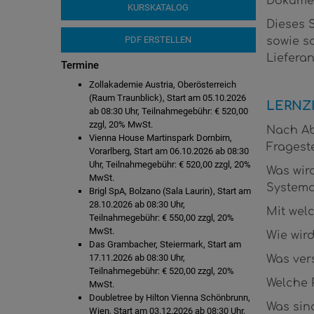
Dokumen
KURSKATALOG
Dieses 
PDF ERSTELLEN
sowie s
Liefera
Termine
Zollakademie Austria, Oberösterreich
(Raum Traunblick), Start am 05.10.2026
LERNZ
ab 08:30 Uhr, Teilnahmegebühr: € 520,00
zzgl, 20% MwSt.
Nach Ab
Vienna House Martinspark Dornbirn,
Fragest
Vorarlberg, Start am 06.10.2026 ab 08:30
Uhr, Teilnahmegebühr: € 520,00 zzgl, 20%
Was wir
MwSt.
Systemat
Brigl SpA, Bolzano (Sala Laurin), Start am
28.10.2026 ab 08:30 Uhr,
Mit wel
Teilnahmegebühr: € 550,00 zzgl, 20%
MwSt.
Wie wird
Das Grambacher, Steiermark, Start am
17.11.2026 ab 08:30 Uhr,
Was ver
Teilnahmegebühr: € 520,00 zzgl, 20%
Welche 
MwSt.
Doubletree by Hilton Vienna Schönbrunn,
Was sin
Wien, Start am 03.12.2026 ab 08:30 Uhr,