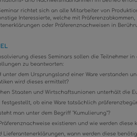
tations- und Nachweismaßnahmen im Betrieb erforde
Seminar richtet sich an alle Mitarbeiter von Produkt
onstige Interessierte, welche mit Präferenzabkommen, 
ntenerklärungen oder Präferenznachweisen in Berüh
IEL
solvierung dieses Seminars sollen die Teilnehmer in d
ellungen zu beantworten:
d unter dem Ursprungsland einer Ware verstanden 
iken wird dieses ermittelt?
chen Staaten und Wirtschaftsunionen unterhält die
 festgestellt, ob eine Ware tatsächlich präferenzbegün
steht man unter dem Begriff "Kumulierung"?
Präferenznachweise existieren und wie werden diese k
d Lieferantenerklärungen, wann werden diese benötigt 