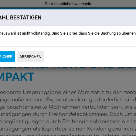
Zum Hauptinhalt wechseln
HL BESTÄTIGEN
zen kompakt
nauswahl ist nicht vollständig. Sind Sie sicher, dass Sie die Buchung so übern
INAR
 SICHER
ABBRECHEN
RENURSPRUNG UND ZO
MPAKT
enannte Ursprungsland einer Ware zählt zu den zentr
sgemäße Im- und Exportabwicklung erforderlich sin
ge beachtenswerte Maßnahmen verbunden sein, wie e
ünstigungen durch Freihandelsabkommen. Doch um s
begünstigungen durch Freihandelsabkommen als Impo
ünstigungen als Exporteur seinen Kunden gewähren zu