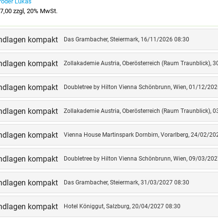
röder Lukas
teiger aus den verschiedensten Branchen, in welchen 
7,00 zzgl, 20% MwSt.
iften anzuwenden bzw. zu beurteilen sind.
undlagen kompakt
Das Grambacher, Steiermark, 16/11/2026 08:30
IEL
undlagen kompakt
Zollakademie Austria, Oberösterreich (Raum Traunblick), 
olvierung des Seminars sollen die Teilnehmer in der 
ellungen zu beantworten:
undlagen kompakt
Doubletree by Hilton Vienna Schönbrunn, Wien, 01/12/202
elchen Voraussetzungen bzw. für welche Geschäftsfäl
ichtigen?
undlagen kompakt
Zollakademie Austria, Oberösterreich (Raum Traunblick), 
Behörden sind für zoll- und außenwirtschaftsrechtlic
undlagen kompakt
Vienna House Martinspark Dornbirn, Vorarlberg, 24/02/20
Bereiche im Unternehmen können Berührungspunkte m
undlagen kompakt
Doubletree by Hilton Vienna Schönbrunn, Wien, 09/03/202
sind die wesentlichen Rechtsvorschriften im Zollwese
rkehre angewandt?
undlagen kompakt
Das Grambacher, Steiermark, 31/03/2027 08:30
Formulare kennt das Zollwesen und für welche Geschä
d Zollverfahren und wie werden diese auf die Geschäf
undlagen kompakt
Hotel Königgut, Salzburg, 20/04/2027 08:30
erenden Unternehmen angewandt?