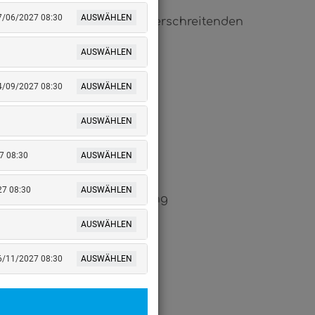
07/06/2027 08:30
AUSWÄHLEN
and einer Ware im grenzüberschreitenden
AUSWÄHLEN
14/09/2027 08:30
AUSWÄHLEN
AUSWÄHLEN
7 08:30
AUSWÄHLEN
27 08:30
AUSWÄHLEN
ehrs und der Zollabfertigung
AUSWÄHLEN
16/11/2027 08:30
AUSWÄHLEN