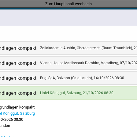
Zum Hauptinhalt wechseln
n kompakt
undlagen kompakt
Zollakademie Austria, Oberösterreich (Raum Traunblick), 
INAR
LLGRUNDLAGEN KOMPA
undlagen kompakt
Vienna House Martinspark Dornbirn, Vorarlberg, 07/10/20
undlagen kompakt
Brigl SpA, Bolzano (Sala Laurin), 14/10/2026 08:30
nd außenwirtschaftsrechtliche Anforderungen an im-
en sich in einem wirtschaftspolitisch dynamischen U
undlagen kompakt
Hotel Königgut, Salzburg, 21/10/2026 08:30
bestehen verschiedene Gestaltungsoptionen, verbund
ptimierungspotentialen. Gegenteilig können Fehlei
lgrundlagen kompakt
 mit einer unwirtschaftlichen Auftragsabwicklung od
l Königgut, Salzburg
en sein.
10/2026 08:30
tunden
eminar vermittelt einen ersten und kompakten Überbli
ereiche des Zoll- und Außenwirtschaftswesens. Die V