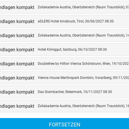
undlagen kompakt
Zollakademie Austria, Oberösterreich (Raum Traunblick), 
Bedeutung besitzen Zolltarifnummer und Ursprungsl
?
undlagen kompakt
aDLERS Hotel Innsbruck, Tirol, 30/06/2027 08:30
T
undlagen kompakt
Zollakademie Austria, Oberösterreich (Raum Traunblick), 
 Zollrecht der Europäischen Union
undlagen kompakt
Hotel Königgut, Salzburg, 06/10/2027 08:30
Einführung in die Rechtsgrundlagen
Berührungspunkte mit Zoll im Unternehmen
undlagen kompakt
Doubletree by Hilton Vienna Schönbrunn, Wien, 19/10/202
lrechtliche Bewilligungen und die Rolle des AEO
rblick Zolltarif und Warenursprung
undlagen kompakt
Vienna House Martinspark Dornbirn, Vorarlberg, 09/11/20
tematik der zollrechtlichen Erfassung des Warenverk
lverfahren in der Ausfuhr von Waren
undlagen kompakt
Das Grambacher, Steiermark, 10/11/2027 08:30
Endgültige Ausfuhr, vorübergehende Ausfuhr, etc.
lverfahren in der Einfuhr von Waren
undlagen kompakt
Zollakademie Austria, Oberösterreich (Raum Traunblick), 
Überlassung zum freien Verkehr, Rückwaren, etc.
ondere Zollverfahren
Versand, Veredelung, Verwendung, Lagerung