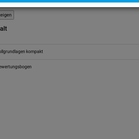
tungsrisiken bei Nichtbeachtung zollrechtlicher Vors
eigen
alt
ollgrundlagen kompakt
ewertungsbogen