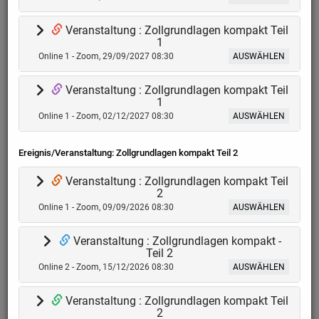
KURSKATALOG
Veranstaltung : Zollgrundlagen kompakt Teil
PDF ERSTELLEN
1
Online 1 - Zoom, 29/09/2027 08:30
AUSWÄHLEN
Termine
Online, Start am 08.09.2026 ab 08:30 Uhr, Teilnahmegebühr: €
Veranstaltung : Zollgrundlagen kompakt Teil
437,00 zzgl, 20% MwSt.
1
09.09.2026 ab 08:30 Uhr
Online 1 - Zoom, 02/12/2027 08:30
AUSWÄHLEN
Online, Start am 14.12.2026 ab 08:30 Uhr, Teilnahmegebühr: €
437,00 zzgl, 20% MwSt.
Ereignis/Veranstaltung: Zollgrundlagen kompakt Teil 2
15.12.2026 ab 08:30 Uhr
Ausgewählte Sitzung:
Keine(r)
Online, Start am 26.01.2027 ab 08:30 Uhr, Teilnahmegebühr: €
Veranstaltung : Zollgrundlagen kompakt Teil
450,00 zzgl, 20% MwSt.
2
27.01.2027 ab 08:30 Uhr
Online 1 - Zoom, 09/09/2026 08:30
Online, Start am 10.05.2027 ab 08:30 Uhr, Teilnahmegebühr: €
AUSWÄHLEN
450,00 zzgl, 20% MwSt.
11.05.2027 ab 08:30 Uhr
Veranstaltung : Zollgrundlagen kompakt -
Online, Start am 29.09.2027 ab 08:30 Uhr, Teilnahmegebühr: €
Teil 2
450,00 zzgl, 20% MwSt.
Online 2 - Zoom, 15/12/2026 08:30
AUSWÄHLEN
30.09.2027 ab 08:30 Uhr
Online, Start am 02.12.2027 ab 08:30 Uhr, Teilnahmegebühr: €
Veranstaltung : Zollgrundlagen kompakt Teil
450,00 zzgl, 20% MwSt.
2
03.12.2027 ab 08:30 Uhr