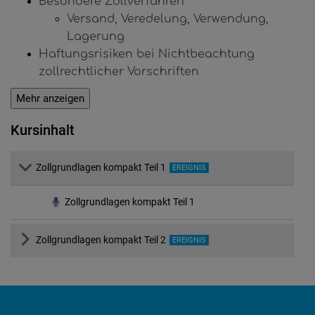
Besondere Zollverfahren
Versand, Veredelung, Verwendung,
Lagerung
Haftungsrisiken bei Nichtbeachtung
zollrechtlicher Vorschriften
Mehr anzeigen
Kursinhalt
Kursmodul
Zollgrundlagen kompakt Teil 1
KURSART:
EREIGNIS
Zollgrundlagen kompakt Teil 1
Kursmodul
Zollgrundlagen kompakt Teil 2
KURSART:
EREIGNIS