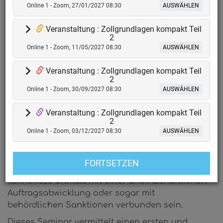
Online 1 - Zoom, 27/01/2027 08:30
AUSWÄHLEN
EINZELSEMINAR
ZOLLGRUNDLAGEN
Veranstaltung : Zollgrundlagen kompakt Teil
2
KOMPAKT - ONLINE
Online 1 - Zoom, 11/05/2027 08:30
AUSWÄHLEN
Veranstaltung : Zollgrundlagen kompakt Teil
Zoll- und außenwirtschaftsrechtliche
2
Anforderungen an im- und exportierende
Online 1 - Zoom, 30/09/2027 08:30
AUSWÄHLEN
Unternehmen gestalten sich in einem
wirtschaftspolitisch dynamischen Umfeld als
Veranstaltung : Zollgrundlagen kompakt Teil
2
zunehmend komplexer. Darüber hinaus
Online 1 - Zoom, 03/12/2027 08:30
AUSWÄHLEN
bestehen verschiedene Gestaltungsoptionen,
verbunden mit lukrativen
Kostenoptimierungspotentialen. Gegenteilig
können Fehleinschätzungen oder mangelnde
Kenntnisse oftmals mit einer unwirtschaftlichen
Auftragsabwicklung oder sogar mit
behördlichen Sanktionen verbunden sein.
Dieses Seminar vermittelt einen ersten und